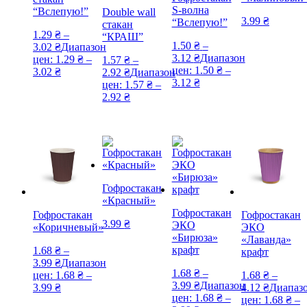
S-волна
“Вслепую!”
Double wall
3.99
₴
“Вслепую!”
стакан
1.29
₴
–
“КРАШ”
1.50
₴
–
3.02
₴
Диапазон
3.12
₴
Диапазон
цен: 1.29 ₴ –
1.57
₴
–
цен: 1.50 ₴ –
3.02 ₴
2.92
₴
Диапазон
3.12 ₴
цен: 1.57 ₴ –
2.92 ₴
Гофростакан
«Красный»
Гофростакан
Гофростакан
Гофростакан
3.99
₴
ЭКО
«Коричневый»
ЭКО
«Бирюза»
«Лаванда»
крафт
1.68
₴
–
крафт
3.99
₴
Диапазон
1.68
₴
–
цен: 1.68 ₴ –
1.68
₴
–
3.99
₴
Диапазон
3.99 ₴
4.12
₴
Диапаз
цен: 1.68 ₴ –
цен: 1.68 ₴ –