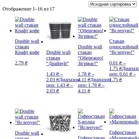
Отображение 1–16 из 17
Double wall
Стакан
стакан
Double wall
однослойный
Крафт кофе
стакан
“Вслепую!”
Double wall
“Обережно!
стакан
2.79
₴
0.61
₴
–
Зігріває!”
“Драйвуй”
1.75
₴
Диапаз
1.78
₴
–
цен: 0.61 ₴ –
1.43
₴
–
4.11
₴
Диапазон
1.75 ₴
2.03
₴
Диапазон
цен: 1.78 ₴ –
цен: 1.43 ₴ –
4.11 ₴
2.03 ₴
Гофростакан
Double wall
Гофростакан
«Малиновый
стакан