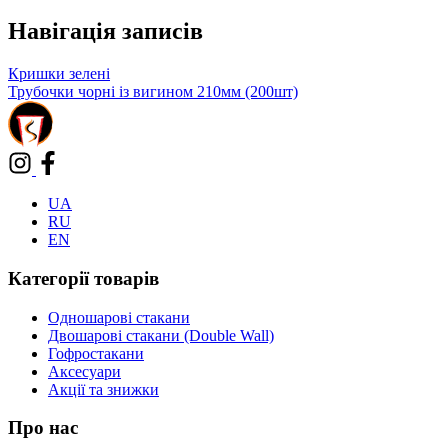
Навігація записів
Кришки зелені
Трубочки чорні із вигином 210мм (200шт)
UA
RU
EN
Категорії товарів
Одношарові стакани
Двошарові стакани (Double Wall)
Гофростакани
Аксесуари
Акції та знижки
Про нас