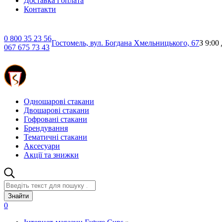
Доставка і оплата
Контакти
0 800 35 23 56
Гостомель, вул. Богдана Хмельницького, 67
З 9:00
067 675 73 43
Одношарові стакани
Двошарові стакани
Гофровані стакани
Брендування
Тематичні стакани
Аксесуари
Акції та знижки
Знайти
0