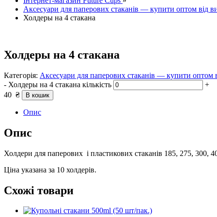
Інтернет-магазин Future Cups
»
Аксесуари для паперових стаканів — купити оптом від в
Холдеры на 4 стакана
Холдеры на 4 стакана
Категорія:
Аксесуари для паперових стаканів — купити оптом 
-
Холдеры на 4 стакана кількість
+
40
₴
В кошик
Опис
Опис
Холдери для паперових і пластикових стаканів 185, 275, 300, 4
Ціна указана за 10 холдерів.
Схожі товари