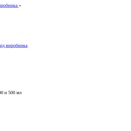
иробника
»
від виробника
00 и 500 мл