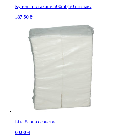
Купольні стакани 500ml (50 шт/пак.)
187.50
₴
Біла барна серветка
60.00
₴