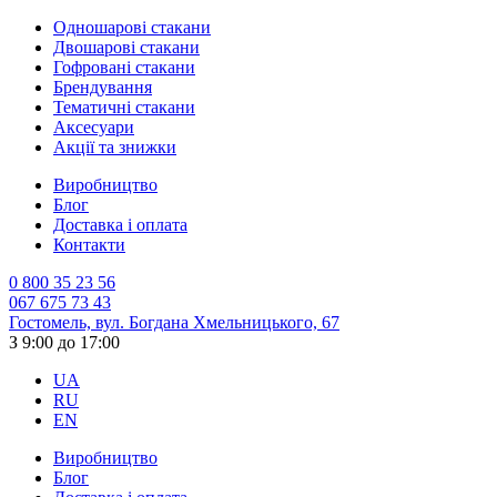
Одношарові стакани
Двошарові стакани
Гофровані стакани
Брендування
Тематичні стакани
Аксесуари
Акції та знижки
Виробництво
Блог
Доставка і оплата
Контакти
0 800 35 23 56
067 675 73 43
Гостомель, вул. Богдана Хмельницького, 67
З 9:00 до 17:00
UA
RU
EN
Виробництво
Блог