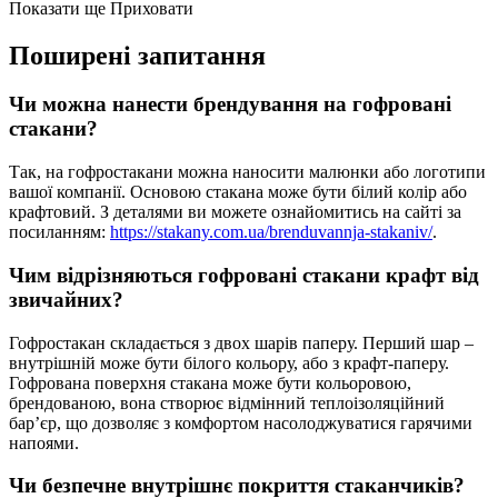
Показати ще
Приховати
Поширені запитання
Чи можна нанести брендування на гофровані
стакани?
Так, на гофростакани можна наносити малюнки або логотипи
вашої компанії. Основою стакана може бути білий колір або
крафтовий. З деталями ви можете ознайомитись на сайті за
посиланням:
https://stakany.com.ua/brenduvannja-stakaniv/
.
Чим відрізняються гофровані стакани крафт від
звичайних?
Гофростакан складається з двох шарів паперу. Перший шар –
внутрішній може бути білого кольору, або з крафт-паперу.
Гофрована поверхня стакана може бути кольоровою,
брендованою, вона створює відмінний теплоізоляційний
бар’єр, що дозволяє з комфортом насолоджуватися гарячими
напоями.
Чи безпечне внутрішнє покриття стаканчиків?