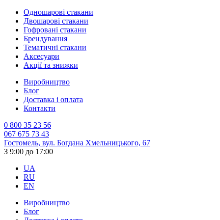
Одношарові стакани
Двошарові стакани
Гофровані стакани
Брендування
Тематичні стакани
Аксесуари
Акції та знижки
Виробництво
Блог
Доставка і оплата
Контакти
0 800 35 23 56
067 675 73 43
Гостомель, вул. Богдана Хмельницького, 67
З 9:00 до 17:00
UA
RU
EN
Виробництво
Блог