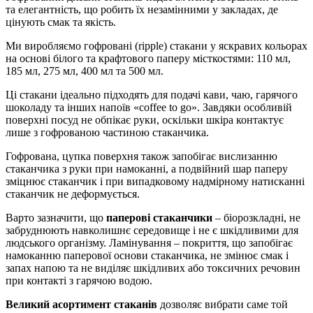
та елегантність, що робить їх незамінними у закладах, де
цінують смак та якість.
Ми виробляємо гофровані (ripple) стакани у яскравих кольорах
на основі білого та крафтового паперу місткостями: 110 мл,
185 мл, 275 мл, 400 мл та 500 мл.
Ці стакани ідеально підходять для подачі кави, чаю, гарячого
шоколаду та інших напоїв «coffee to go». Завдяки особливій
поверхні посуд не обпікає руки, оскільки шкіра контактує
лише з гофрованою частиною стаканчика.
Гофрована, цупка поверхня також запобігає вислизанню
стаканчика з руки при намоканні, а подвійний шар паперу
зміцнює стаканчик і при випадковому надмірному натисканні
стаканчик не деформується.
Варто зазначити, що
паперові стаканчики
– біорозкладні, не
забруднюють навколишнє середовище і не є шкідливими для
людського організму. Ламінування – покриття, що запобігає
намоканню паперової основи стаканчика, не змінює смак і
запах напою та не виділяє шкідливих або токсичних речовин
при контакті з гарячою водою.
Великий асортимент стаканів
дозволяє вибрати саме той