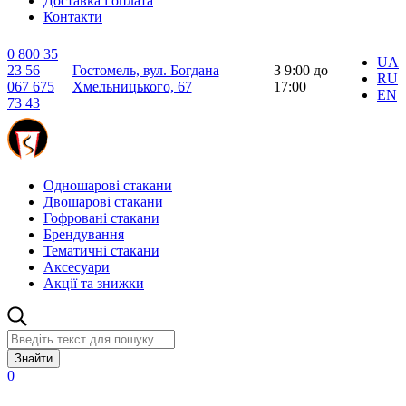
Доставка і оплата
Контакти
0 800 35
UA
23 56
Гостомель, вул. Богдана
З 9:00 до
RU
067 675
Хмельницького, 67
17:00
EN
73 43
Одношарові стакани
Двошарові стакани
Гофровані стакани
Брендування
Тематичні стакани
Аксесуари
Акції та знижки
Знайти
0