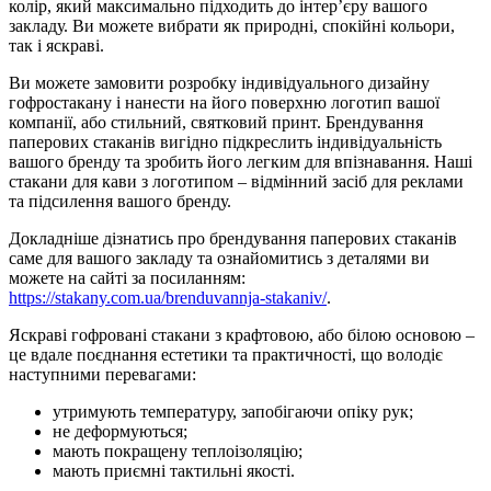
колір, який максимально підходить до інтер’єру вашого
закладу. Ви можете вибрати як природні, спокійні кольори,
так і яскраві.
Ви можете замовити розробку індивідуального дизайну
гофростакану і нанести на його поверхню логотип вашої
компанії, або стильний, святковий принт. Брендування
паперових стаканів вигідно підкреслить індивідуальність
вашого бренду та зробить його легким для впізнавання. Наші
стакани для кави з логотипом – відмінний засіб для реклами
та підсилення вашого бренду.
Докладніше дізнатись про брендування паперових стаканів
саме для вашого закладу та ознайомитись з деталями ви
можете на сайті за посиланням:
https://stakany.com.ua/brenduvannja-stakaniv/
.
Яскраві гофровані стакани з крафтовою, або білою основою –
це вдале поєднання естетики та практичності, що володіє
наступними перевагами:
утримують температуру, запобігаючи опіку рук;
не деформуються;
мають покращену теплоізоляцію;
мають приємні тактильні якості.