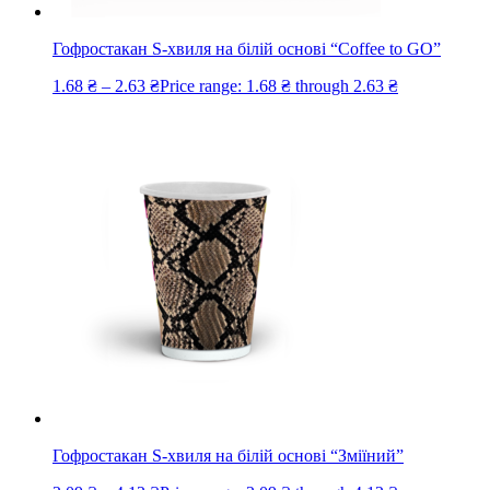
Гофростакан S-хвиля на білій основі “Coffee to GO”
1.68
₴
–
2.63
₴
Price range: 1.68 ₴ through 2.63 ₴
Гофростакан S-хвиля на білій основі “Зміїний”