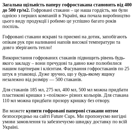
Загальна щільність паперу гофростакана становить від 400
до 500 гр/м2.
Гофровані стакани – це наша гордість, ми були
однією з перших компаній в Україні, яка почала виробництво
цього виду продукції і робимо це успішно багато років
поспіль.
Гофровані стакани яскраві та приємні на дотик, запобігають
опікам рук при наливанні напоїв високої температури та
довго зберігають тепло!
Використання гофрованих стаканів підвищить рівень будь-
якого закладу – вони пречудові та давно вже полюбилися
нашим партнерам і клієнтам. Фасування гофростаканів по 25
штук в упаковці. Дуже зручно, що у будь-якому ящику
незалежно від розміру — 500 стаканів.
Для стаканів 185 мл, 275 мл, 400 мл, 500 мл можна придбати
пластикові кришки з «поїлкою» різних кольорів. Для стакана
110 мл можна придбати прозору кришку без отвору.
Ви можете
купити гофровані паперові стакани оптом
безпосередньо на сайті Future Cups. Ми пропонуємо вигідні
умови замовлення та забезпечуємо швидку доставку по всій
Україні.