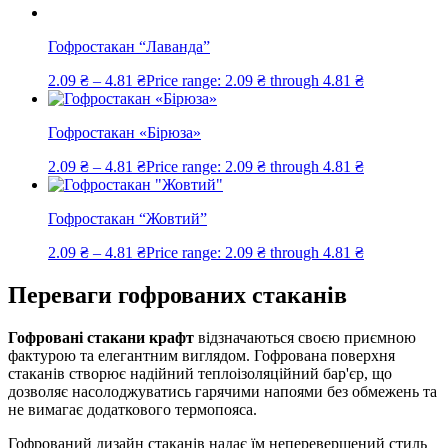
Гофростакан “Лаванда”
2.09
₴
–
4.81
₴
Price range: 2.09 ₴ through 4.81 ₴
Гофростакан «Бірюза»
2.09
₴
–
4.81
₴
Price range: 2.09 ₴ through 4.81 ₴
Гофростакан “Жовтий”
2.09
₴
–
4.81
₴
Price range: 2.09 ₴ through 4.81 ₴
Переваги гофрованих стаканів
Гофровані стакани крафт
відзначаються своєю приємною
фактурою та елегантним виглядом. Гофрована поверхня
стаканів створює надійний теплоізоляційний бар'єр, що
дозволяє насолоджуватись гарячими напоями без обмежень та
не вимагає додаткового термопояса.
Гофрований дизайн стаканів надає їм неперевершений стиль