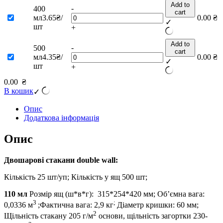
Add to
-
400
cart
мл
3.65₴/
0.00
₴
✓
шт
+
Add to
-
500
cart
мл
4.35₴/
0.00
₴
✓
шт
+
0.00
₴
В кошик
✓
Опис
Додаткова інформація
Опис
Двошарові стакани
double wall
:
Кількість 25 шт/уп; Кількість у ящ 500 шт;
110 мл
Розмір ящ (ш*в*г): 315*254*420 мм; Об’ємна вага:
3
;
0,0336 м
;Фактична вага: 2,9 кг
Діаметр кришки: 60 мм;
2
Щільність стакану 205 г/м
основи, щільність загортки 230-