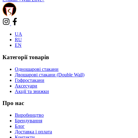
UA
RU
EN
Категорії товарів
Одношарові стакани
Двошарові стакани (Double Wall)
Гофростакани
Аксесуари
Акції та знижки
Про нас
Виробництво
Брендування
Блог
Доставка і оплата
Контакти