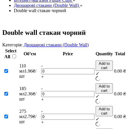
Інтернет-магазин Future Cups
»
Двошарові стакани (Double Wall)
»
Double wall стакан чорний
Double wall стакан чорний
Категорія:
Двошарові стакани (Double Wall)
Select
Об’єм
Price
Quantity
Total
All
Add to
-
110
cart
мл
1.96₴/
0.00
₴
✓
шт
+
Add to
-
185
cart
мл
2.36₴/
0.00
₴
✓
шт
+
Add to
-
275
cart
мл
2.79₴/
0.00
₴
✓
шт
+