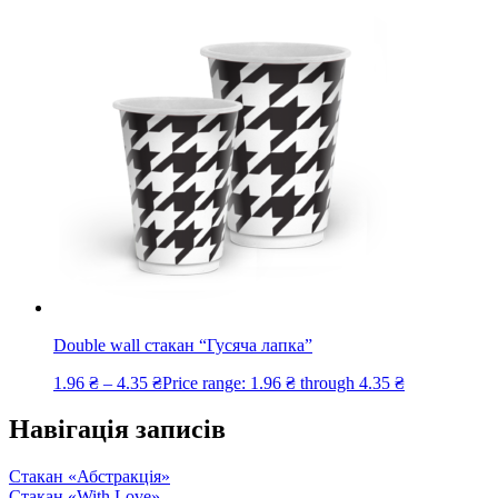
Double wall стакан “Гусяча лапка”
1.96
₴
–
4.35
₴
Price range: 1.96 ₴ through 4.35 ₴
Навігація записів
Стакан «Абстракція»
Стакан «With Love»