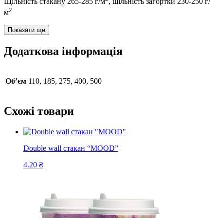
Щільність стакану 265-285 г/м
, щільність загортки 230-250 г/
2
м
Показати ще
Додаткова інформація
Об’єм
110, 185, 275, 400, 500
Схожі товари
Double wall стакан “MOOD”
4.20
₴