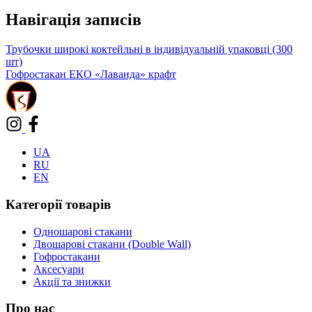
Навігація записів
Трубочки широкі коктейльні в індивідуальній упаковці (300
шт)
Гофростакан ЕКО «Лаванда» крафт
UA
RU
EN
Категорії товарів
Одношарові стакани
Двошарові стакани (Double Wall)
Гофростакани
Аксесуари
Акції та знижки
Про нас