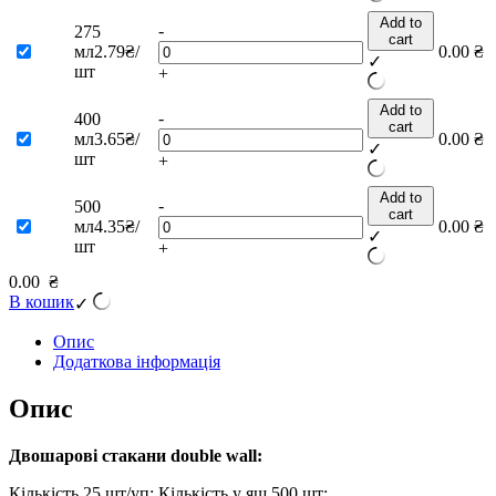
Add to
-
275
cart
мл
2.79₴/
0.00
₴
✓
шт
+
Add to
-
400
cart
мл
3.65₴/
0.00
₴
✓
шт
+
Add to
-
500
cart
мл
4.35₴/
0.00
₴
✓
шт
+
0.00
₴
В кошик
✓
Опис
Додаткова інформація
Опис
Двошарові стакани
double wall
:
Кількість 25 шт/уп; Кількість у ящ 500 шт;