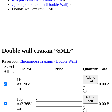
Інтернет-магазин Future Cups
»
Двошарові стакани (Double Wall)
»
Double wall стакан “SML”
Double wall стакан “SML”
Категорія:
Двошарові стакани (Double Wall)
Select
Об’єм
Price
Quantity
Total
All
Add to
-
110
cart
мл
1.96₴/
0.00
₴
✓
шт
+
Add to
-
185
cart
мл
2.36₴/
0.00
₴
✓
шт
+