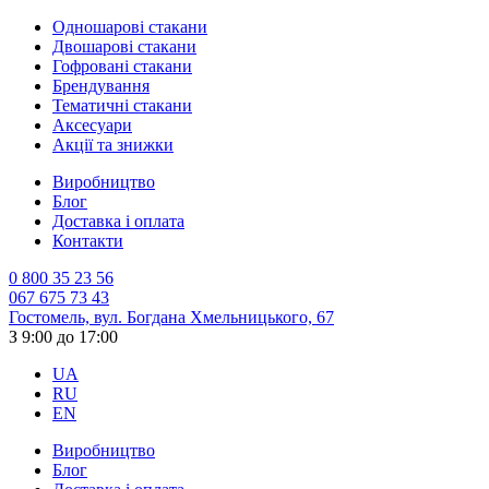
Одношарові стакани
Двошарові стакани
Гофровані стакани
Брендування
Тематичні стакани
Аксесуари
Акції та знижки
Виробництво
Блог
Доставка і оплата
Контакти
0 800 35 23 56
067 675 73 43
Гостомель, вул. Богдана Хмельницького, 67
З 9:00 до 17:00
UA
RU
EN
Виробництво
Блог