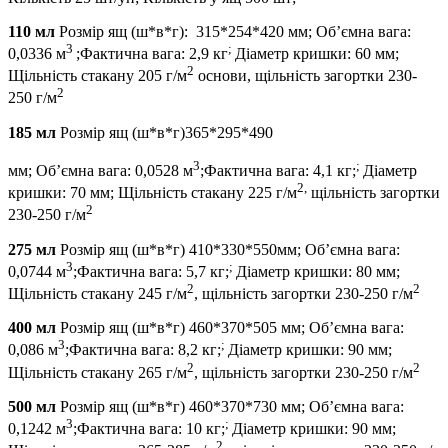
110 мл
Розмір ящ (ш*в*г): 315*254*420 мм; Об’ємна вага:
3
;
0,0336 м
;Фактична вага: 2,9 кг
Діаметр кришки: 60 мм;
2
Щільність стакану 205 г/м
основи, щільність загортки 230-
2
250 г/м
185 мл
Розмір ящ (ш*в*г)365*295*490
3
;
мм; Об’ємна вага: 0,0528 м
;Фактична вага: 4,1 кг;
Діаметр
2,
кришки: 70 мм; Щільність стакану 225 г/м
щільність загортки
2
230-250 г/м
275 мл
Розмір ящ (ш*в*г) 410*330*550мм; Об’ємна вага:
3
;
0,0744 м
;Фактична вага: 5,7 кг;
Діаметр кришки: 80 мм;
2
2
Щільність стакану 245 г/м
, щільність загортки 230-250 г/м
400 мл
Розмір ящ (ш*в*г) 460*370*505 мм; Об’ємна вага:
3
;
0,086 м
;Фактична вага: 8,2 кг;
Діаметр кришки: 90 мм;
2
2
Щільність стакану 265 г/м
, щільність загортки 230-250 г/м
500 мл
Розмір ящ (ш*в*г) 460*370*730 мм; Об’ємна вага:
3
;
0,1242 м
;Фактична вага: 10 кг;
Діаметр кришки: 90 мм;
2