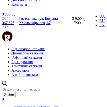
Доставка і оплата
Контакти
0 800 35
UA
23 56
Гостомель, вул. Богдана
З 9:00 до
RU
067 675
Хмельницького, 67
17:00
EN
73 43
Одношарові стакани
Двошарові стакани
Гофровані стакани
Брендування
Тематичні стакани
Аксесуари
Акції та знижки
Знайти
0