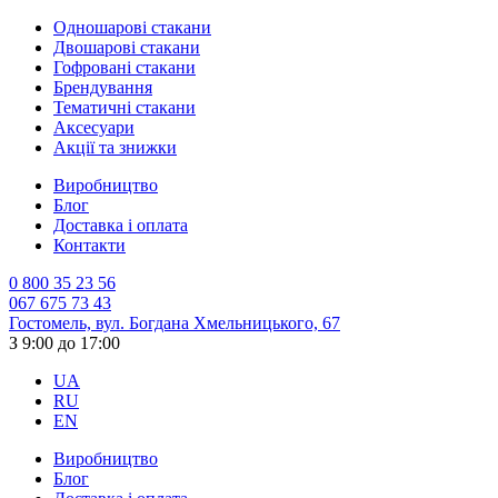
Одношарові стакани
Двошарові стакани
Гофровані стакани
Брендування
Тематичні стакани
Аксесуари
Акції та знижки
Виробництво
Блог
Доставка і оплата
Контакти
0 800 35 23 56
067 675 73 43
Гостомель, вул. Богдана Хмельницького, 67
З 9:00 до 17:00
UA
RU
EN
Виробництво
Блог