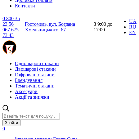
Доставка і оплата
Контакти
0 800 35
UA
23 56
Гостомель, вул. Богдана
З 9:00 до
RU
067 675
Хмельницького, 67
17:00
EN
73 43
Одношарові стакани
Двошарові стакани
Гофровані стакани
Брендування
Тематичні стакани
Аксесуари
Акції та знижки
Знайти
0