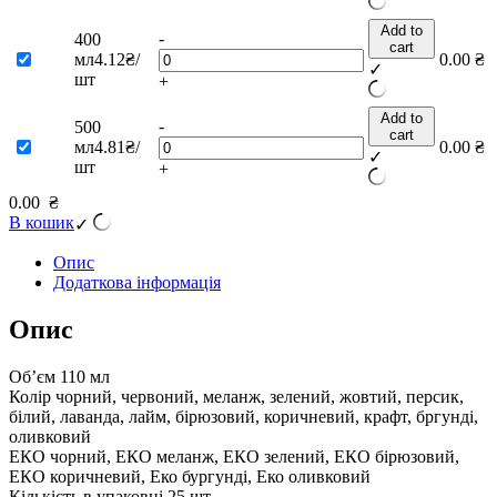
Add to
-
400
cart
мл
4.12₴/
0.00
₴
✓
шт
+
Add to
-
500
cart
мл
4.81₴/
0.00
₴
✓
шт
+
0.00
₴
В кошик
✓
Опис
Додаткова інформація
Опис
Об’єм 110 мл
Колір чорний, червоний, меланж, зелений, жовтий, персик,
білий, лаванда, лайм, бірюзовий, коричневий, крафт, бргунді,
оливковий
ЕКО чорний, ЕКО меланж, ЕКО зелений, ЕКО бірюзовий,
ЕКО коричневий, Еко бургунді, Еко оливковий
Кількість в упаковці 25 шт.