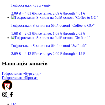
Гофростакан «Бургунді»
2.09
₴
–
4.81
₴
Price range: 2.09 ₴ through 4.81 ₴
Гофростакан S-хвиля на білій основі “Coffee to GO”
1.68
₴
–
2.63
₴
Price range: 1.68 ₴ through 2.63 ₴
Гофростакан S-хвиля на білій основі “Зміїний”
2.09
₴
–
4.12
₴
Price range: 2.09 ₴ through 4.12 ₴
Навігація записів
Гофростакан «Бургунді»
Гофростакан «Бірюза»
UA