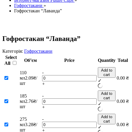
Інтернет-магазин Future Cups
»
Гофростакани
»
Гофростакан “Лаванда”
Гофростакан “Лаванда”
Категорія:
Гофростакани
Select
Об’єм
Price
Quantity
Total
All
Add to
-
110
cart
мл
2.09₴/
0.00
₴
✓
шт
+
Add to
-
185
cart
мл
2.76₴/
0.00
₴
✓
шт
+
Add to
-
275
cart
мл
3.28₴/
0.00
₴
✓
шт
+