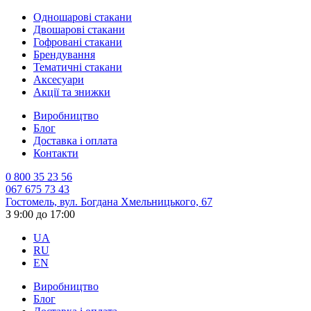
Одношарові стакани
Двошарові стакани
Гофровані стакани
Брендування
Тематичні стакани
Аксесуари
Акції та знижки
Виробництво
Блог
Доставка і оплата
Контакти
0 800 35 23 56
067 675 73 43
Гостомель, вул. Богдана Хмельницького, 67
З 9:00 до 17:00
UA
RU
EN
Виробництво
Блог