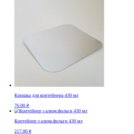
Кришка для контейнера 430 мл
76.00
₴
Контейнер з алюм.фольги 430 мл
217.00
₴