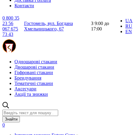
Доставка і оплата
Контакти
0 800 35
UA
23 56
Гостомель, вул. Богдана
З 9:00 до
RU
067 675
Хмельницького, 67
17:00
EN
73 43
Одношарові стакани
Двошарові стакани
Гофровані стакани
Брендування
Тематичні стакани
Аксесуари
Акції та знижки
Знайти
0