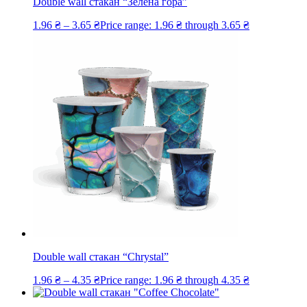
Double wall стакан “Зелена гора”
1.96
₴
–
3.65
₴
Price range: 1.96 ₴ through 3.65 ₴
Double wall стакан “Chrystal”
1.96
₴
–
4.35
₴
Price range: 1.96 ₴ through 4.35 ₴