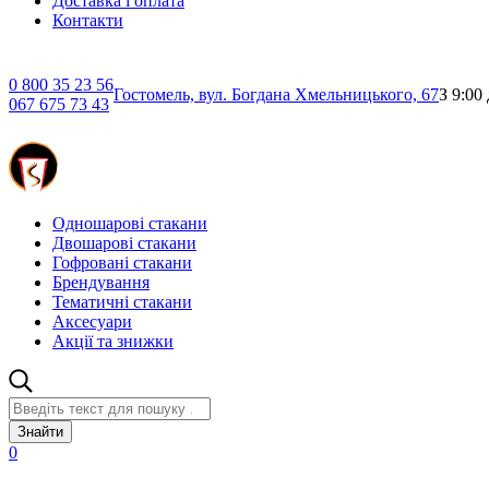
Доставка і оплата
Контакти
0 800 35 23 56
Гостомель, вул. Богдана Хмельницького, 67
З 9:00
067 675 73 43
Одношарові стакани
Двошарові стакани
Гофровані стакани
Брендування
Тематичні стакани
Аксесуари
Акції та знижки
Знайти
0