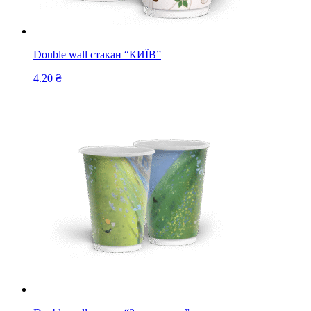
Double wall стакан “КИЇВ”
4.20
₴