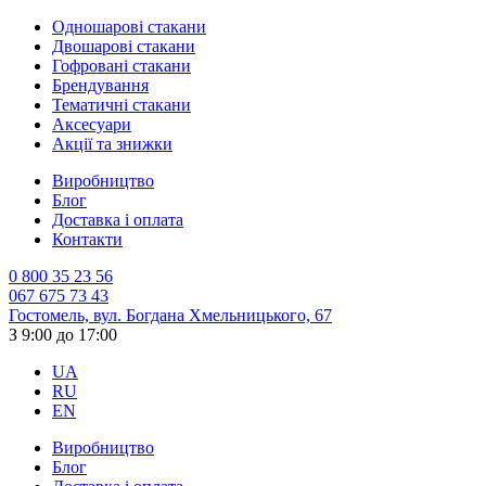
Одношарові стакани
Двошарові стакани
Гофровані стакани
Брендування
Тематичні стакани
Аксесуари
Акції та знижки
Виробництво
Блог
Доставка і оплата
Контакти
0 800 35 23 56
067 675 73 43
Гостомель, вул. Богдана Хмельницького, 67
З 9:00 до 17:00
UA
RU
EN
Виробництво
Блог