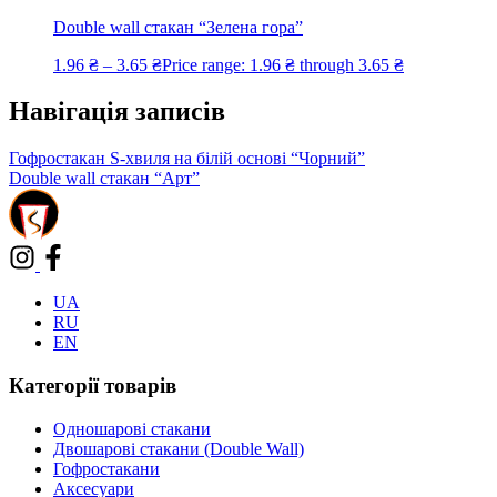
Double wall стакан “Зелена гора”
1.96
₴
–
3.65
₴
Price range: 1.96 ₴ through 3.65 ₴
Навігація записів
Гофростакан S-хвиля на білій основі “Чорний”
Double wall стакан “Арт”
UA
RU
EN
Категорії товарів
Одношарові стакани
Двошарові стакани (Double Wall)
Гофростакани
Аксесуари