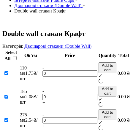
Інтернет-магазин Future Cups
»
Двошарові стакани (Double Wall)
»
Double wall стакан Крафт
Double wall стакан Крафт
Категорія:
Двошарові стакани (Double Wall)
Select
Об’єм
Price
Quantity
Total
All
Add to
-
110
cart
мл
1.73₴/
0.00
₴
✓
шт
+
Add to
-
185
cart
мл
2.08₴/
0.00
₴
✓
шт
+
Add to
-
275
cart
мл
2.54₴/
0.00
₴
✓
шт
+