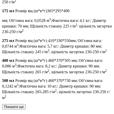
2
250 г/м
175 мл
Розмір ящ (ш*в*г)365*295*490
3
;
мм; Об’ємна вага: 0,0528 м
;Фактична вага: 4,1 кг;
Діаметр
2,
кришки: 70 мм; Щільність стакану 225 г/м
щільність загортки
2
230-250 г/м
275 мл
Розмір ящ (ш*в*г) 410*330*550мм; Об’ємна вага:
3
;
0,0744 м
;Фактична вага: 5,7 кг;
Діаметр кришки: 80 мм;
2
2
Щільність стакану 245 г/м
, щільність загортки 230-250 г/м
400 мл
Розмір ящ (ш*в*г) 460*370*505 мм; Об’ємна вага:
3
;
0,086 м
;Фактична вага: 8,2 кг;
Діаметр кришки: 90 мм;
2
2
Щільність стакану 265 г/м
, щільність загортки 230-250 г/м
500 мл
Розмір ящ (ш*в*г) 460*370*730 мм; Об’ємна вага:
3
;
0,1242 м
;Фактична вага: 10 кг;
Діаметр кришки: 90 мм;
2
Щільність стакану 265-285 г/м
, щільність загортки 230-250 г/
2
м
Показати ще