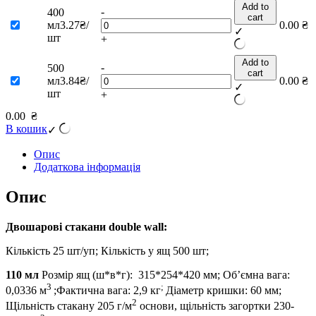
Add to
-
400
cart
мл
3.27₴/
0.00
₴
✓
шт
+
Add to
-
500
cart
мл
3.84₴/
0.00
₴
✓
шт
+
0.00
₴
В кошик
✓
Опис
Додаткова інформація
Опис
Двошарові стакани
double wall
:
Кількість 25 шт/уп; Кількість у ящ 500 шт;
110 мл
Розмір ящ (ш*в*г): 315*254*420 мм; Об’ємна вага:
3
;
0,0336 м
;Фактична вага: 2,9 кг
Діаметр кришки: 60 мм;
2
Щільність стакану 205 г/м
основи, щільність загортки 230-