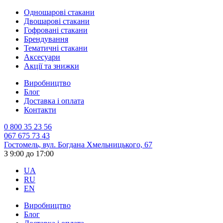
Одношарові стакани
Двошарові стакани
Гофровані стакани
Брендування
Тематичні стакани
Аксесуари
Акції та знижки
Виробництво
Блог
Доставка і оплата
Контакти
0 800 35 23 56
067 675 73 43
Гостомель, вул. Богдана Хмельницького, 67
З 9:00 до 17:00
UA
RU
EN
Виробництво
Блог