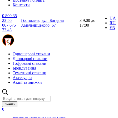
Доставка і оплата
Контакти
0 800 35
UA
23 56
Гостомель, вул. Богдана
З 9:00 до
RU
067 675
Хмельницького, 67
17:00
EN
73 43
Одношарові стакани
Двошарові стакани
Гофровані стакани
Брендування
Тематичні стакани
Аксесуари
Акції та знижки
Знайти
0